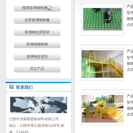
产
模塑玻璃钢格栅
型
规
拉挤玻璃钢格栅
点击
玻璃钢拉挤型材
玻璃钢颜料糊
产
玻璃钢促进剂
型
规
其它产品
点击
联系我们
产
型
规
点击
江阴市润霖模塑新材料有限公司
地址：江阴市璜土镇澄路3198号 邮
编：214445