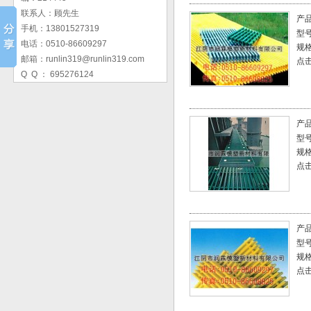
联系人：顾先生
产
手机：13801527319
型
电话：0510-86609297
规
邮箱：runlin319@runlin319.com
点击
Q Q ： 695276124
产
型
规
点击
产
型
规
点击