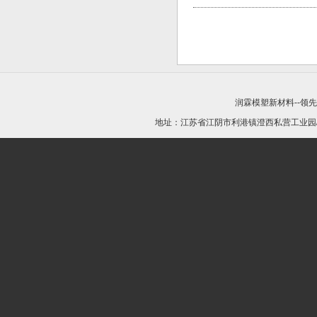
润霖模塑新材料--领
地址：江苏省江阴市利港镇澄西私营工业园/21440