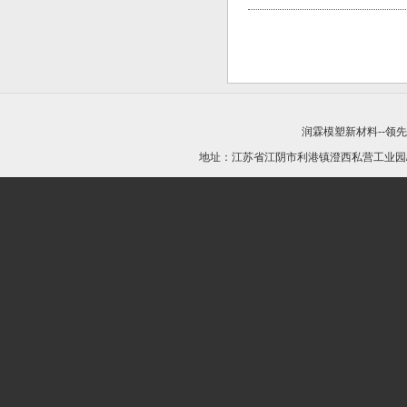
润霖模塑新材料--领
地址：江苏省江阴市利港镇澄西私营工业园/21440