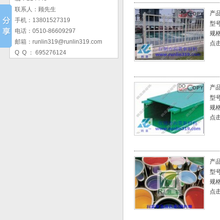
联系人：顾先生
产
手机：13801527319
型
电话：0510-86609297
规
邮箱：runlin319@runlin319.com
点击
Q Q ： 695276124
产
型
规
点击
产
型
规
点击