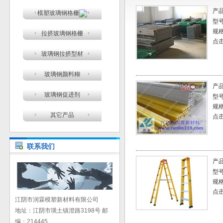
产
模塑玻璃钢格栅
型
规
拉挤玻璃钢格栅
点击
玻璃钢拉挤型材
玻璃钢颜料糊
产
玻璃钢促进剂
型
规
其它产品
点击
联系我们
产
型
规
点击
江阴市润霖模塑新材料有限公司
地址：江阴市璜土镇澄路3198号 邮
编：214445