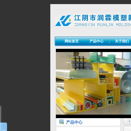
网站首页
产品中心
关于我们
产品中心