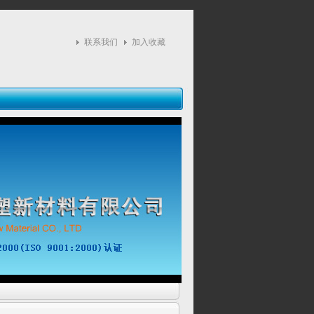
联系我们
加入收藏