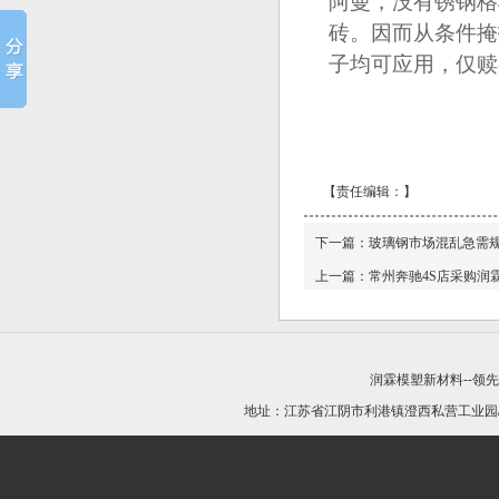
阿曼，没有锈钢格
砖。因而从条件掩
子均可应用，仅赎
【责任编辑：
】
下一篇：
玻璃钢市场混乱急需
上一篇：
常州奔驰4S店采购润
润霖模塑新材料--领
地址：江苏省江阴市利港镇澄西私营工业园/21440