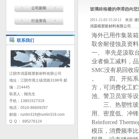
公司新闻
玻璃砖格栅的停滞趋向悲
2011-12-03 15:24:12 来源:
玻
行业资讯
润霖模塑新材料有限公司
海外已用作集装箱
联系我们
取舍耐侵蚀及资料
一、 率先是汲取
业者偷工减料，品
SMC没有易回收
江阴市润霖模塑新材料有限公司
。 四、开拓系列
地址：江阴市璜土镇澄路3198号 邮
方，可消费化工贮
编：214445
联系人：顾先生
池、警卫员室等设
手机：13801527319
三、热塑性玻璃
电话：0510-86609297
用、密度低、冲锋陷
邮箱：runlin319@runlin319.com
Reinforced 
Q Q ： 695276124
模压，消费频率比