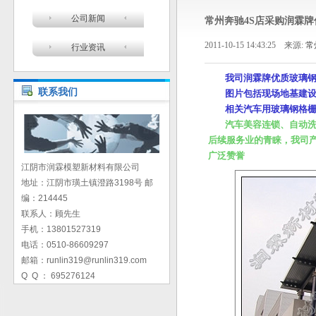
公司新闻
常州奔驰4S店采购润霖
2011-10-15 14:43:25 来源:
常
行业资讯
我司润霖牌优质玻璃钢
联系我们
图片包括现场地基建
相关汽车用玻璃钢格
汽车美容连锁、自动
后续服务业的青睐，我司
广泛赞誉
江阴市润霖模塑新材料有限公司
地址：江阴市璜土镇澄路3198号 邮
编：214445
联系人：顾先生
手机：13801527319
电话：0510-86609297
邮箱：runlin319@runlin319.com
Q Q ： 695276124