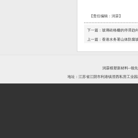
【责任编辑：
润霖
】
下一篇：
玻璃砖格栅的停滞趋
上一篇：
香港水务署山体防腐
润霖模塑新材料--领
地址：江苏省江阴市利港镇澄西私营工业园/21440