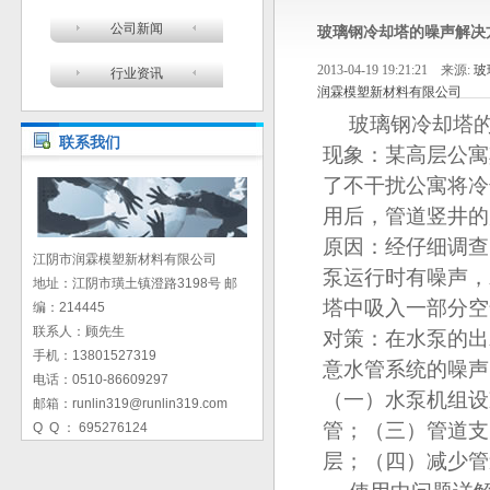
公司新闻
玻璃钢冷却塔的噪声解决
2013-04-19 19:21:21 来源:
玻
行业资讯
润霖模塑新材料有限公司
玻璃钢冷却塔
联系我们
现象：某高层公寓
了不干扰公寓将冷
用后，管道竖井的
原因：经仔细调查
江阴市润霖模塑新材料有限公司
泵运行时有噪声，
地址：江阴市璜土镇澄路3198号 邮
塔中吸入一部分空
编：214445
联系人：顾先生
对策：在水泵的出
手机：13801527319
意水管系统的噪声
电话：0510-86609297
（一）水泵机组设
邮箱：runlin319@runlin319.com
管；（三）管道支
Q Q ： 695276124
层；（四）减少管