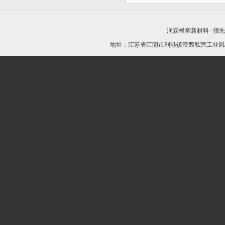
润霖模塑新材料--领
地址：江苏省江阴市利港镇澄西私营工业园/21440