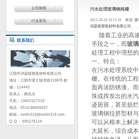
公司新闻
污水处理玻璃钢格栅
2012-10-24 16:15:10 来源:
玻
行业资讯
润霖模塑新材料有限公司
随着工业的高
联系我们
手段之一，而
玻璃
处理工程中理想的
一、特点：
在污水处理系统中
江阴市润霖模塑新材料有限公司
栅。在传统的工程
地址：江阴市璜土镇澄路3198号 邮
面再涂防锈漆。而
编：214445
联系人：顾先生
珠或挥发出的水汽
手机：13801527319
迹斑斑，甚至损烂
电话：0510-86609297
玻璃钢拉挤型材与
邮箱：runlin319@runlin319.com
可以从根本上解决
Q Q ： 695276124
大延长，综合成本