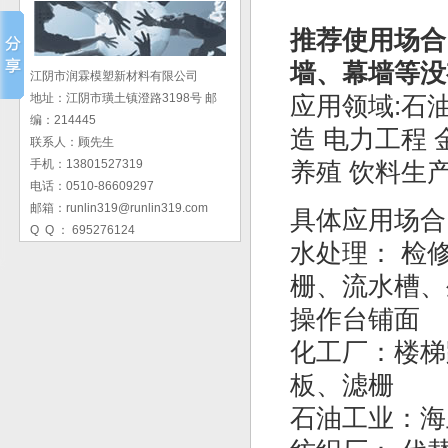
推荐使用场合
墙、幕墙等没
江阴市润霖模塑新材料有限公司
地址：江阴市璜土镇澄路3198号 邮
应用领域:石
编：214445
造 电力工程 
联系人：顾先生
手机：13801527319
养殖 饮料生产
电话：0510-86609297
邮箱：runlin319@runlin319.com
具体应用场合
Q Q ： 695276124
水处理： 检
栅、流水槽、
操作台铺面
化工厂：楼梯
板、滤栅
石油工业：海